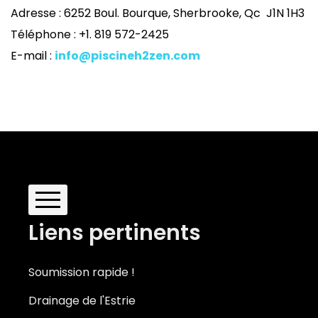
Adresse : 6252 Boul. Bourque, Sherbrooke, Qc J1N 1H3
Téléphone : +1. 819 572-2425
E-mail :
info@piscineh2zen.com
Liens pertinents
Piscines creusées Estrie
Piscines creusées Magog
Soumission rapide !
Drainage de l'Estrie
Piscines creusées Bromont