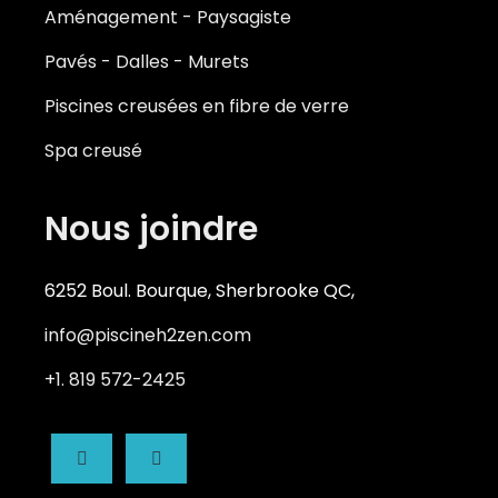
Aménagement - Paysagiste
Piscines creusées Waterloo
Pavés - Dalles - Murets
Piscines creusées Granby
Piscines creusées en fibre de verre
Piscines creusées Drummondville
Spa creusé
Nous joindre
6252 Boul. Bourque, Sherbrooke QC,
info@piscineh2zen.com
+1. 819 572-2425
fab
fab