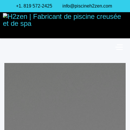
+1. 819 572-2425
info@piscineh2zen.com