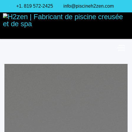
+1. 819 572-2425
info@piscineh2zen.com