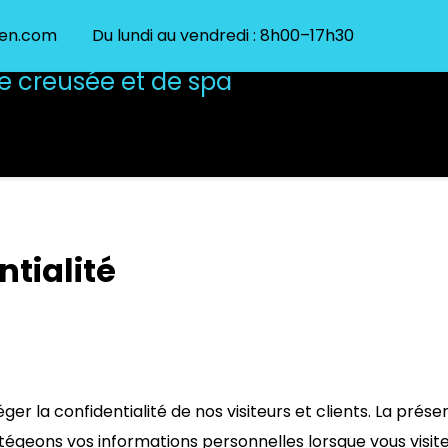
zen.com
Du lundi au vendredi : 8h00–17h30
Spas
FAQ
Distributeur
Régions
N
ntialité
r la confidentialité de nos visiteurs et clients. La présen
égeons vos informations personnelles lorsque vous visitez 