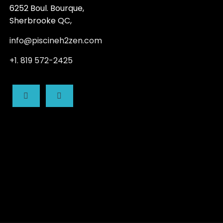
6252 Boul. Bourque,
Sherbrooke QC,
info@piscineh2zen.com
+1. 819 572-2425
fab
fab
fa-
fa-
facebook-
linkedin-
f
in