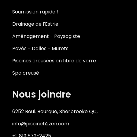
Piscines creusées Magog
Soumission rapide !
Drainage de l'Estrie
Piscines creusées Bromont
Aménagement - Paysagiste
Piscines creusées Waterloo
Pavés - Dalles - Murets
Piscines creusées Granby
Piscines creusées en fibre de verre
Piscines creusées Drummondville
Spa creusé
Nous joindre
6252 Boul. Bourque, Sherbrooke QC,
info@piscineh2zen.com
+1. 819 572-2425